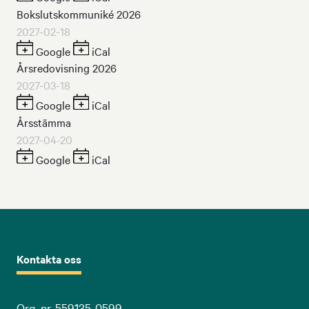
Bokslutskommuniké 2026
2027-02-18
Google
iCal
Årsredovisning 2026
2027-03-18
Google
iCal
Årsstämma
2027-04-20
Google
iCal
Kontakta oss
Org. nr. 559135-0599