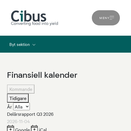
MENY
Byt sektion
Finansiell kalender
Kommande
Tidigare
År
Delårsrapport Q3 2026
2026-11-04
Google
iCal