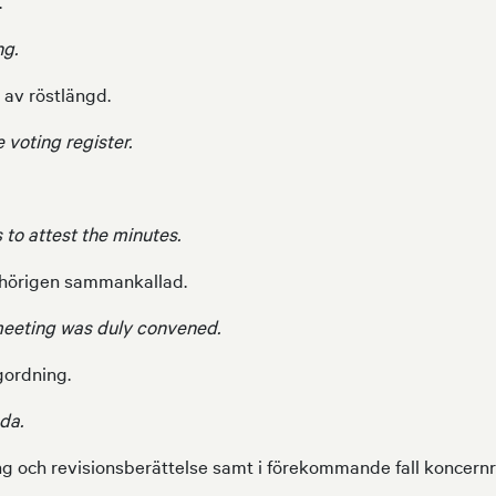
.
ng.
av röstlängd.
 voting register.
 to attest the minutes.
ehörigen sammankallad.
meeting was duly convened.
gordning.
da.
g och revisionsberättelse samt i förekommande fall koncern