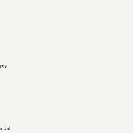
any.
andel.