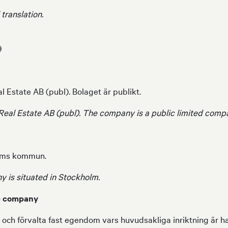
 translation.
9
 Estate AB (publ). Bolaget är publikt.
eal Estate AB (publ). The company is a public limited comp
holms kommun.
y is situated in Stockholm.
he company
a och förvalta fast egendom vars huvudsakliga inriktning är h