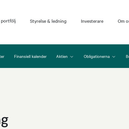
 portfölj
Styrelse & ledning
Investerare
Om o
ter
Finansiell kalender
Aktien
Obligationerna
B
ng