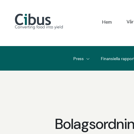
Vår
Hem
Press
Finansiella rappor
Bolagsordni