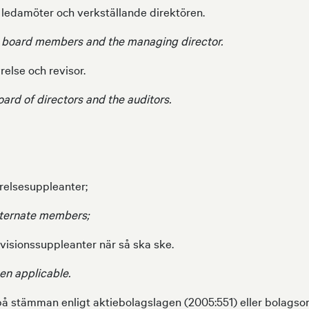
s ledamöter och verkställande direktören.
or board members and the managing director.
relse och revisor.
oard of directors and the auditors.
yrelsesuppleanter;
ternate members;
evisionssuppleanter när så ska ske.
en applicable.
 stämman enligt aktiebolagslagen (2005:551) eller bolagso