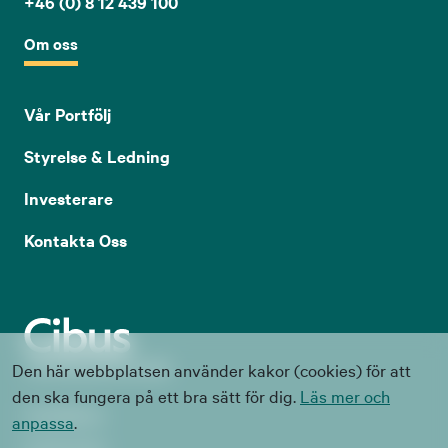
+46 (0) 8 12 439 100
Om oss
Vår Portfölj
Styrelse & Ledning
Investerare
Kontakta Oss
Den här webbplatsen använder kakor (cookies) för att
den ska fungera på ett bra sätt för dig.
Läs mer och
Visselblåsare
anpassa
.
Cookie Policy