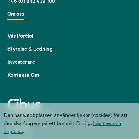
+46 (0) 8 12 439 100
Om oss
Vår Portfölj
Styrelse & Ledning
Investerare
Kontakta Oss
Den här webbplatsen använder kakor (cookies) för att
den ska fungera på ett bra sätt för dig.
Läs mer och
Visselblåsare
anpassa
.
Cookie Policy