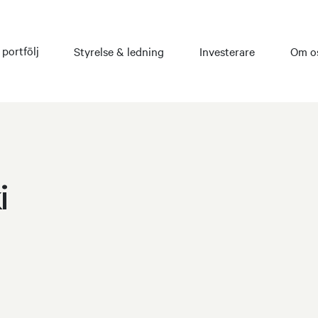
 portfölj
Styrelse & ledning
Investerare
Om o
i