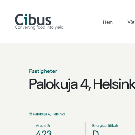
Vår
Hem
Fastigheter
Palokuja 4, Helsink
Palokuja 4, Helsinki
Area m2:
Energicertifikat:
423
D