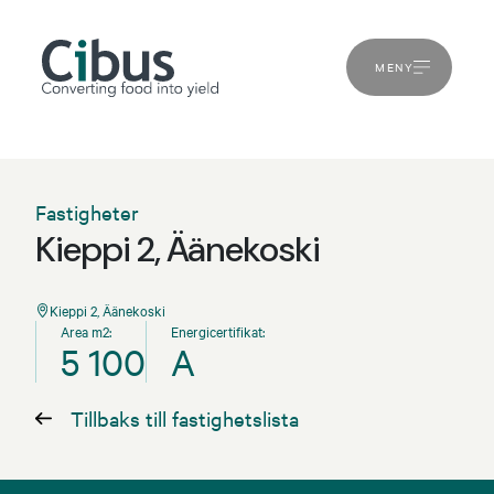
MENY
Fastigheter
Kieppi 2, Äänekoski
Kieppi 2, Äänekoski
Area m2:
Energicertifikat:
5 100
A
Tillbaks till fastighetslista