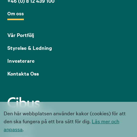
+46 (0) 8 12 439 100
Om oss
Vår Portfölj
Styrelse & Ledning
Investerare
Kontakta Oss
Den här webbplatsen använder kakor (cookies) för att
den ska fungera på ett bra sätt för dig.
Läs mer och
Visselblåsare
anpassa
.
Cookie Policy