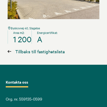
Byskovvej 40, Slagelse
Area m2:
Energicertifikat:
1 200
A
Tillbaks till fastighetslista
Kontakta oss
Org. nr. 559135-0599